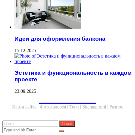
Идеи для оформления балкона
15.12.2025
Эстетика и функциональность в каждом
проекте
23.09.2025
Facebook
Twitter
WhatsApp
Telegram
--------------------------------------
Карта сайта |
Фотогалерея |
Теги |
Sitemap.xml |
Разное
Close
Найти:
Close
Search