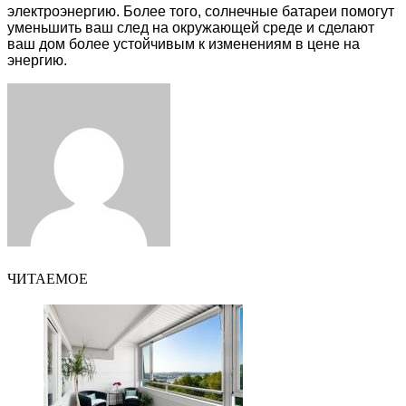
электроэнергию. Более того, солнечные батареи помогут
уменьшить ваш след на окружающей среде и сделают
ваш дом более устойчивым к изменениям в цене на
энергию.
Facebook
Twitter
LinkedIn
Tumblr
Pinterest
Reddit
VKontakte
Odnoklassniki
Skype
WhatsApp
Telegram
Viber
Share
Print
via
Email
ЧИТАЕМОЕ