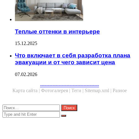
Теплые оттенки в интерьере
15.12.2025
Что включает в себя разработка плана
эвакуации и от чего зависит цена
07.02.2026
Facebook
Twitter
WhatsApp
Telegram
--------------------------------------
Карта сайта |
Фотогалерея |
Теги |
Sitemap.xml |
Разное
Close
Найти:
Close
Search
for