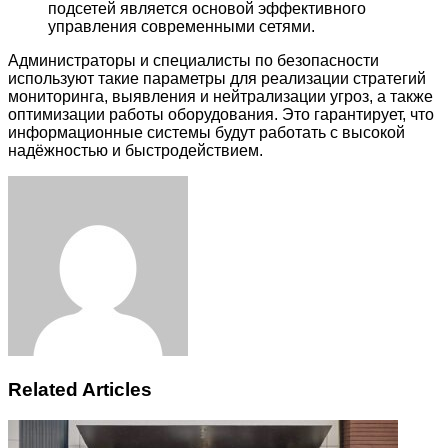
подсетей является основой эффективного
управления современными сетями.
Администраторы и специалисты по безопасности
используют такие параметры для реализации стратегий
мониторинга, выявления и нейтрализации угроз, а также
оптимизации работы оборудования. Это гарантирует, что
информационные системы будут работать с высокой
надёжностью и быстродействием.
Facebook
Twitter
LinkedIn
Tumblr
Pinterest
Reddit
VKontakte
Odnoklassniki
Skype
WhatsApp
Telegram
Viber
Share
Print
via
Email
Related Articles