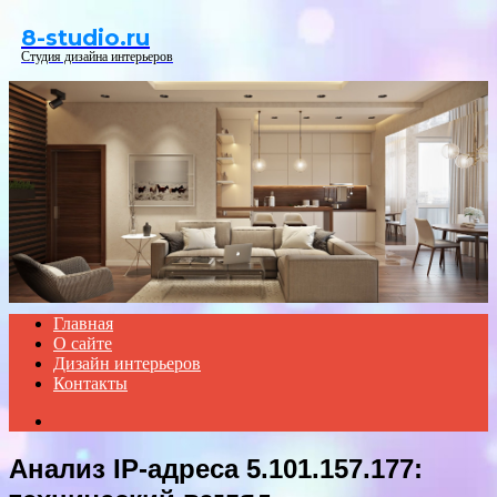
Menu
8-studio.ru
Студия дизайна интерьеров
Главная
О сайте
Дизайн интерьеров
Контакты
Search
for
Анализ IP-адреса 5.101.157.177: