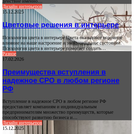
действие именно…
Дизайн интерьеров
15.12.2025
Цветовые решения в интерьере
Психология цвета в интерьере Цвета оказывают огромное
влияние на наше настроение и эмоциональное состояние.
Психология цвета в интерьере помогает создать…
Разное
17.02.2026
Преимущества вступления в
надежное СРО в любом регионе
РФ
Вступление в надежное СРО в любом регионе РФ
предоставляет компаниям и индивидуальным
предпринимателям множество преимуществ, которые
способствуют развитию бизнеса и…
Дизайн интерьеров
15.12.2025