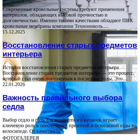
Современные кровельные системы требуют применения
материалов, обладающих высокой прочностью и
долговечностью. Именно такими качествами обладают ПВХ
кровельные мембраны компании Технониколь.…
15.12.2025
Восстановление старых предметов
интерьера
История восстановления старых предметов интерьера
Восстановление старых предметов интерьера — это процесс,
который стал очень популярным в последние годы. Это…
22.01.2026
Важность правильного выбора
седла
Выбор седло и руль для комфортного катания. играет
ключевую роль в обеспечении приятной и безопасной езды на
велосипеде. От качества…
ФОТОГАЛЕРЕЯ