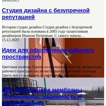
24.09.2025
Студия дизайна с безупречной
репутацией
История студии дизайна Студия дизайна с безупречной
репутацией была основана в 2005 году талантливым
дизайнером Иваном Петровым. С самого начала…
15.12.2025
Идеи для оформления рабочего
пространства
Цветовая палитра Одним из ключевых аспектов оформления
рабочего пространства является выбор цветовой палитры.
Цвета могут оказывать существенное влияние на наше…
21.02.2026
ПВХ кровельные мембраны
Технониколь: надежность и
долговечность