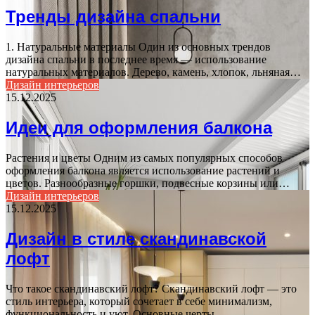
Тренды дизайна спальни
1. Натуральные материалы Один из основных трендов
дизайна спальни в последнее время — использование
натуральных материалов. Дерево, камень, хлопок, льняная…
Дизайн интерьеров
15.12.2025
Идеи для оформления балкона
Растения и цветы Одним из самых популярных способов
оформления балкона является использование растений и
цветов. Разнообразные горшки, подвесные корзины или…
Дизайн интерьеров
15.12.2025
Дизайн в стиле скандинавской
лофт
Что такое скандинавский лофт? Скандинавский лофт — это
стиль интерьера, который сочетает в себе минимализм,
функциональность и уют. Основные черты…