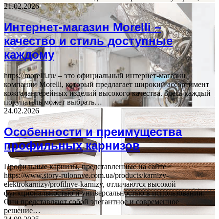
21.02.2026
Интернет-магазин Morelli –
качество и стиль доступные
каждому
https://morelli.ru/ – это официальный интернет-магазин
компании Morelli, который предлагает широкий ассортимент
кожгалантерейных изделий высокого качества. Здесь каждый
покупатель может выбрать…
24.02.2026
Особенности и преимущества
профильных карнизов
Профильные карнизы, представленные на сайте
https://www.story-rulonnye.com.ua/products/karnizy-
elektrokarnizy/profilnye-karnizy, отличаются высокой
функциональностью и универсальностью в использовании.
Они представляют собой элегантное и современное
решение…