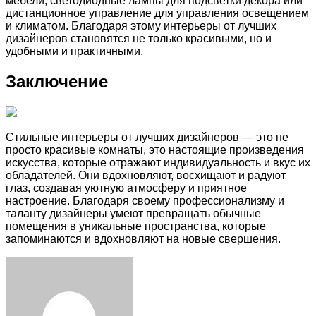
мебели, светодиодные лампы для подсветки декора или
дистанционное управление для управления освещением
и климатом. Благодаря этому интерьеры от лучших
дизайнеров становятся не только красивыми, но и
удобными и практичными.
Заключение
Стильные интерьеры от лучших дизайнеров — это не
просто красивые комнаты, это настоящие произведения
искусства, которые отражают индивидуальность и вкус их
обладателей. Они вдохновляют, восхищают и радуют
глаз, создавая уютную атмосферу и приятное
настроение. Благодаря своему профессионализму и
таланту дизайнеры умеют превращать обычные
помещения в уникальные пространства, которые
запоминаются и вдохновляют на новые свершения.
Facebook
Twitter
LinkedIn
Tumblr
Pinterest
Reddit
VKontakte
Odnoklassniki
Skype
WhatsApp
Telegram
Viber
Share
Print
via
Email