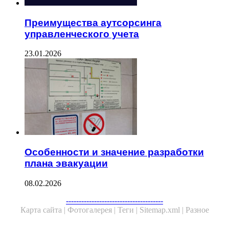
Преимущества аутсорсинга
управленческого учета
23.01.2026
Особенности и значение разработки
плана эвакуации
08.02.2026
Facebook
Twitter
WhatsApp
Telegram
--------------------------------------
Карта сайта |
Фотогалерея |
Теги |
Sitemap.xml |
Разное