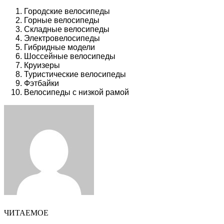
Городские велосипеды
Горные велосипеды
Складные велосипеды
Электровелосипеды
Гибридные модели
Шоссейные велосипеды
Круизеры
Туристические велосипеды
Фэтбайки
Велосипеды с низкой рамой
Facebook
Twitter
LinkedIn
Tumblr
Pinterest
Reddit
VKontakte
Odnoklassniki
Skype
WhatsApp
Telegram
Viber
Share
Print
via
Email
ЧИТАЕМОЕ