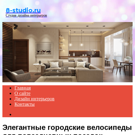
Menu
8-studio.ru
Студия дизайна интерьеров
Главная
О сайте
Дизайн интерьеров
Контакты
Search
for
Элегантные городские велосипеды