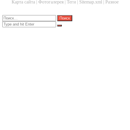
Карта сайта |
Фотогалерея |
Теги |
Sitemap.xml |
Разное
Close
Найти:
Close
Search
for