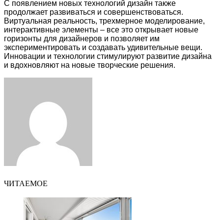
С появлением новых технологий дизайн также
продолжает развиваться и совершенствоваться.
Виртуальная реальность, трехмерное моделирование,
интерактивные элементы – все это открывает новые
горизонты для дизайнеров и позволяет им
экспериментировать и создавать удивительные вещи.
Инновации и технологии стимулируют развитие дизайна
и вдохновляют на новые творческие решения.
Facebook
Twitter
LinkedIn
Tumblr
Pinterest
Reddit
VKontakte
Odnoklassniki
Skype
WhatsApp
Telegram
Viber
Share
Print
via
Email
ЧИТАЕМОЕ